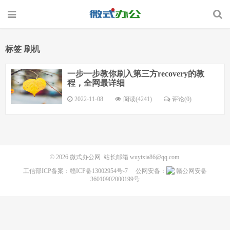
标签 刷机
一步一步教你刷入第三方recovery的教
程，全网最详细
2022-11-08
阅读(4241)
评论(0)
© 2026
微式办公网
站长邮箱
wuyixia86@qq.com
工信部ICP备案：
赣ICP备13002954号-7
公网安备：
赣公网安备
36010902000199号